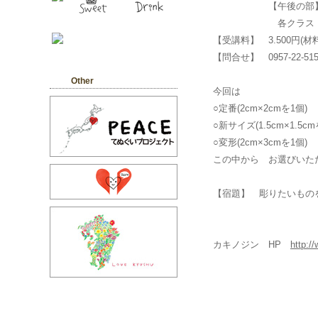
【午後の部】14:0
各クラス 定員
【受講料】 3.500円(
【問合せ】 0957-22-515
Other
今回は
○定番(2cm×2cmを1個)
○新サイズ(1.5cm×1.5cm
○変形(2cm×3cmを1
この中から お選びいた
【宿題】 彫りたいもの
カキノジン HP
http:/