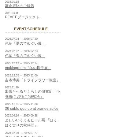
2015.01.15
募金振込のご報告
2011.03.11
PEACEプロジェクト
EVENT SCHEDULE
2026.07.04 ～ 2026.07.20
色葉「夏のてぬぐい展」
2026.02.07 ～ 2026.02.23
色葉「春のてぬぐい展」
2025.12.13 ～ 2025.12.24
makingroom『冬の帽子展』
2025.12.05 ～ 2025.12.06
吉本博美「ドライフラワー教室」
2025.11.19
出張たべるとくらしの研究所『小
昼粉(こびるこ)研究会』
2025.11.01 ～ 2025.11.09
36 sublo pop up at orange spice
2025.09.19 ～ 2025.09.28
よしいいくえモビール展 「ほく
ほく実りの秋時間」
2025.07.05 ～ 2025.07.27