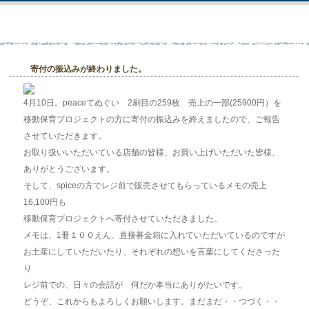
寄付の振込みが終わりました。
4月10日。peaceてぬぐい 2刷目の259枚 売上の一部(25900円）を
移動保育プロジェクトの方に寄付の振込みを終えましたので、ご報告
させていただきます。
お取り扱いいただいている店舗の皆様、お買い上げいただいた皆様、
ありがとうございます。
そして、spiceの方でレジ前で販売させてもらっているメモの売上
16,100円も
移動保育プロジェクトへ寄付させていただきました。
メモは、1冊１００えん、直接募金箱に入れていただいているのですが
お土産にしていただいたり、それぞれの想いを言葉にしてくださった
り
レジ前での、日々の会話が 何だか本当にありがたいです。
どうぞ、これからもよろしくお願いします。まだまだ・・つづく・・